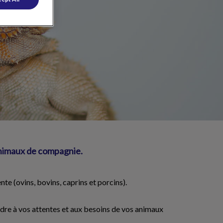
 animaux de compagnie.
e (ovins, bovins, caprins et porcins).
ndre à vos attentes et aux besoins de vos animaux