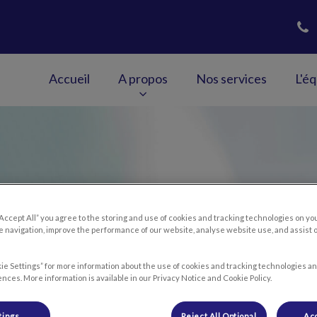
Accueil
A propos
Nos services
L'é
guedovet
“Accept All” you agree to the storing and use of cookies and tracking technologies on yo
 navigation, improve the performance of our website, analyse website use, and assist 
ie Settings” for more information about the use of cookies and tracking technologies an
nces. More information is available in our Privacy Notice and Cookie Policy.
tings
Reject All Optional
Acc