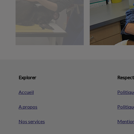
Explorer
Respect 
Accueil
Politiqu
A propos
Politiqu
Nos services
Mention