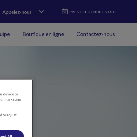
Appelez-nous
PRENDRE RENDEZ-VOUS
quipe
Boutique en ligne
Contactez-nous
ur device to
our marketing
d to adjust
ept All