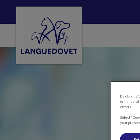
Page d'accueil de Clinique vétérinaire Lan
By clicking 
enhance site
efforts.
Select “Cook
your prefere
Set