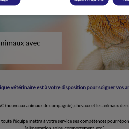
 animaux avec
nique vétérinaire est à votre disposition pour soigner vos
AC (nouveaux animaux de compagnie), chevaux et les animaux de rent
es, toute l'équipe mettra à votre service ses compétences pour répo
(alimentation, soins, comportement, etc.)