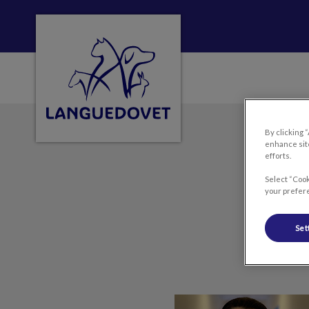
Page d'accueil de Clinique vétérinaire Lan
By clicking 
enhance site
efforts.
Select “Cook
your prefere
Set