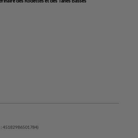
érinaire des Rodettes et des Tanes Basses
ET : 45182986501784)