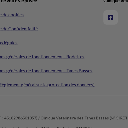
de votre vie privée
Clinique Vét
e de cookies
e de Confidentialité
s légales
ons générales de fonctionnement - Rodettes
ons générales de fonctionnement - Tanes Basses
èglement général sur la protection des données)
ET : 45182986501057) / Clinique Vétérinaire des Tanes Basses (N° SIR