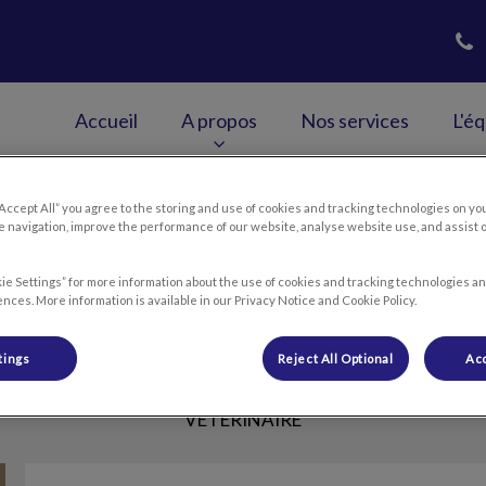
Accueil
A propos
Nos services
L'é
guedovet
“Accept All” you agree to the storing and use of cookies and tracking technologies on yo
 navigation, improve the performance of our website, analyse website use, and assist 
Fernandez Julie
ie Settings” for more information about the use of cookies and tracking technologies an
nces. More information is available in our Privacy Notice and Cookie Policy.
tings
Reject All Optional
Acc
VÉTÉRINAIRE